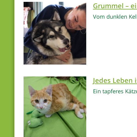
Grummel – ei
Vom dunklen Kell
Jedes Leben i
Ein tapferes Kä