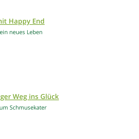
mit Happy End
n ein neues Leben
iger Weg ins Glück
zum Schmusekater