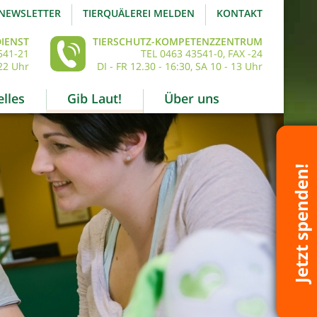
NEWSLETTER
TIERQUÄLEREI MELDEN
KONTAKT
IENST
TIERSCHUTZ-KOMPETENZZENTRUM
541-21
TEL 0463 43541-0, FAX -24
22 Uhr
DI - FR 12.30 - 16:30, SA 10 - 13 Uhr
lles
Gib Laut!
Über uns
Jetzt spenden!