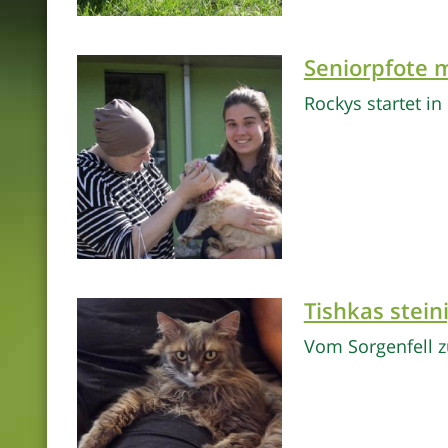
Seniorpfote 
Rockys startet i
Tishkas stein
Vom Sorgenfell 