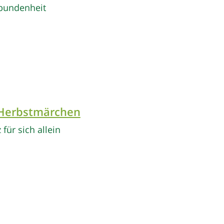
rbundenheit
 Herbstmärchen
 für sich allein