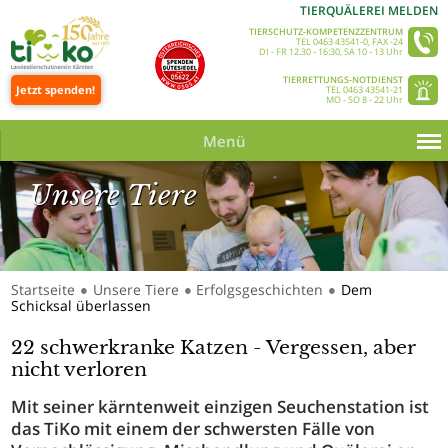
TIERQUÄLEREI MELDEN
TIERSCHUTZ-KOMPETENZZENTRUM
TEL 0463 43541-0, FAX -24
DI - FR 12.30 - 16:30, SA 10 - 13 Uhr
TIERRETTUNGS-NOTDIENST
Jetzt spenden!
TEL 0463 43541-21
MO - SO 8 - 22 Uhr
Menü
Unsere Tiere
Startseite
Unsere Tiere
Erfolgsgeschichten
Dem
●
●
●
Schicksal überlassen
Unsere Tiere_Slider 350 © Tine Steinthaler
22 schwerkranke Katzen - Vergessen, aber
nicht verloren
Mit seiner kärntenweit einzigen Seuchenstation ist
das TiKo mit einem der schwersten Fälle von