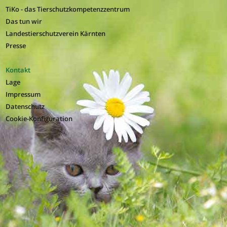
TiKo - das Tierschutzkompetenzzentrum
Das tun wir
Landestierschutzverein Kärnten
Presse
Kontakt
Lage
Impressum
Datenschutz
Cookie-Konfiguration