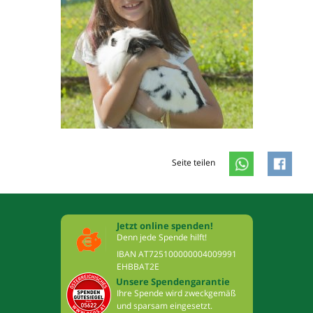
Seite teilen
Jetzt online spenden!
Denn jede Spende hilft!
IBAN AT725100000004009991
EHBBAT2E
Unsere Spendengarantie
Ihre Spende wird zweckgemäß
und sparsam eingesetzt.