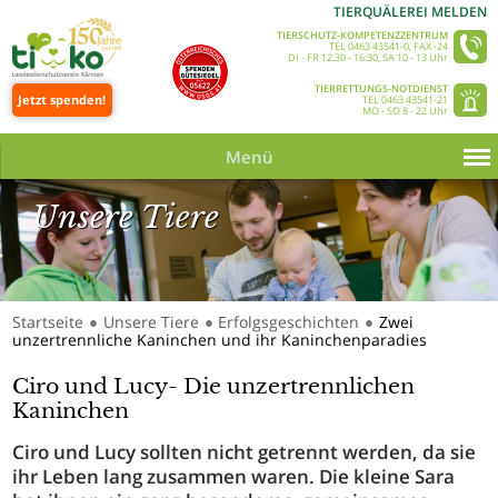
TIERQUÄLEREI MELDEN
TIERSCHUTZ-KOMPETENZZENTRUM
TEL 0463 43541-0, FAX -24
DI - FR 12.30 - 16:30, SA 10 - 13 Uhr
TIERRETTUNGS-NOTDIENST
Jetzt spenden!
TEL 0463 43541-21
MO - SO 8 - 22 Uhr
Menü
Unsere Tiere
Startseite
Unsere Tiere
Erfolgsgeschichten
Zwei
●
●
●
unzertrennliche Kaninchen und ihr Kaninchenparadies
Unsere Tiere_Slider 350 © Tine Steinthaler
Ciro und Lucy- Die unzertrennlichen
Kaninchen
Ciro und Lucy sollten nicht getrennt werden, da sie
ihr Leben lang zusammen waren. Die kleine Sara