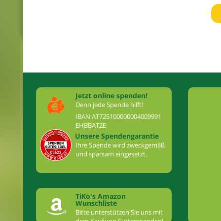
Jetzt online spenden!
Denn jede Spende hilft!
IBAN AT725100000004009991
EHBBAT2E
Unsere Spendengarantie
Ihre Spende wird zweckgemäß
und sparsam eingesetzt.
TiKo's Amazon
Wunschliste
Bitte unterstützen Sie uns mit