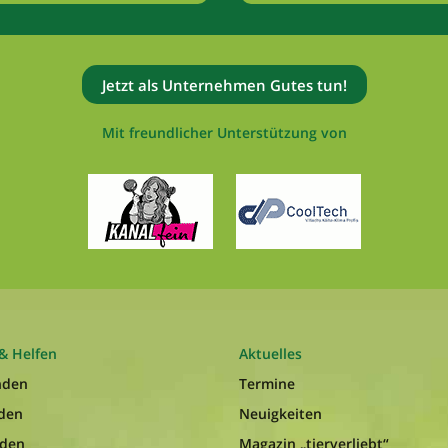
Jetzt als Unternehmen Gutes tun!
Mit freundlicher Unterstützung von
& Helfen
Aktuelles
nden
Termine
nden
Neuigkeiten
nden
Magazin „tierverliebt“