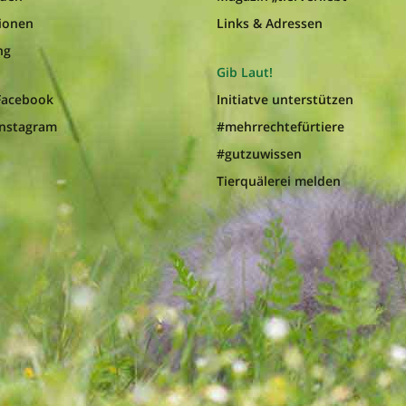
ionen
Links & Adressen
ng
Gib Laut!
 Facebook
Initiatve unterstützen
Instagram
#mehrrechtefürtiere
#gutzuwissen
Tierquälerei melden