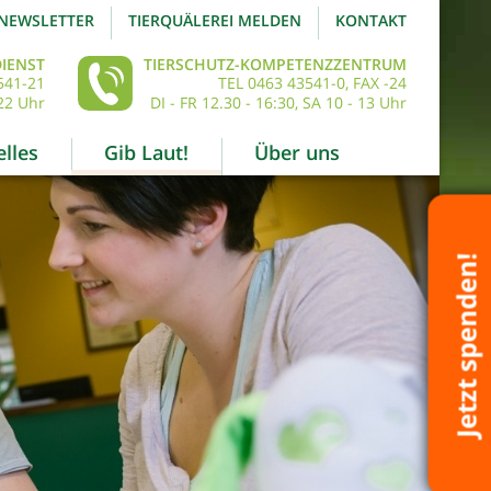
NEWSLETTER
TIERQUÄLEREI MELDEN
KONTAKT
IENST
TIERSCHUTZ-KOMPETENZZENTRUM
541-21
TEL 0463 43541-0, FAX -24
22 Uhr
DI - FR 12.30 - 16:30, SA 10 - 13 Uhr
lles
Gib Laut!
Über uns
Jetzt spenden!