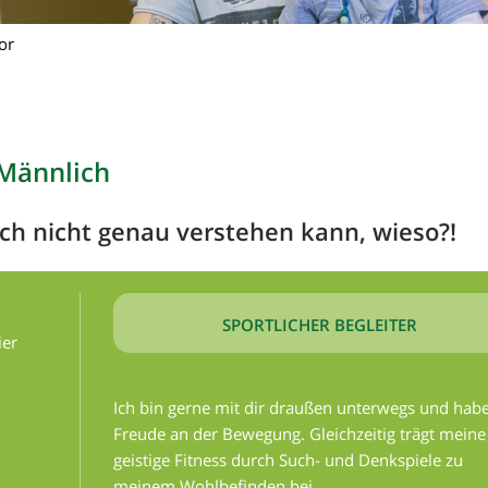
or
 Männlich
ich nicht genau verstehen kann, wieso?!
SPORTLICHER BEGLEITER
ier
Ich bin gerne mit dir draußen unterwegs und habe
Freude an der Bewegung. Gleichzeitig trägt meine
geistige Fitness durch Such- und Denkspiele zu
meinem Wohlbefinden bei.