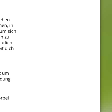
gehen
nen, in
 um sich
in zu
tlich.
it dich
z um
ndung
orbei