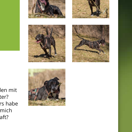
den mit
ter?
rs habe
 mich
aft?