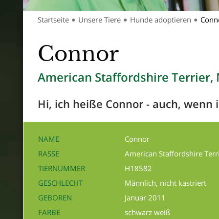
Startseite
Unsere Tiere
Hunde adoptieren
Conn
●
●
●
Connor
American Staffordshire Terrier,
Hi, ich heiße Connor - auch, wenn 
NAME
Connor
RASSE
American Staffordshire Terr
TIERNUMMER
H18582
GESCHLECHT
Männlich, nicht kastriert
GEBOREN
Januar 2011
FARBE
schwarz weiß