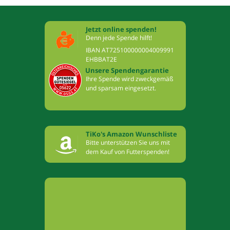
Jetzt online spenden!
Denn jede Spende hilft!
IBAN AT725100000004009991
EHBBAT2E
Unsere Spendengarantie
Ihre Spende wird zweckgemäß
und sparsam eingesetzt.
TiKo's Amazon Wunschliste
Bitte unterstützen Sie uns mit
dem Kauf von Futterspenden!