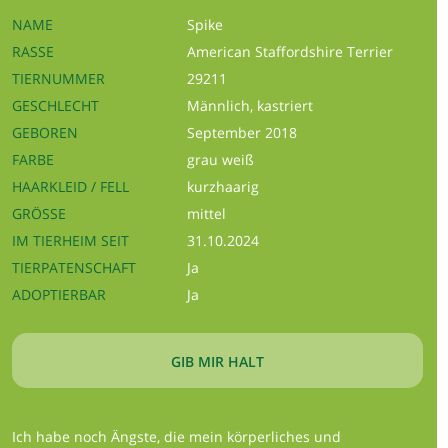
NAME
Spike
RASSE
American Staffordshire Terrier
TIERNUMMER
29211
GESCHLECHT
Männlich, kastriert
GEBOREN
September 2018
FARBE
grau weiß
HAARKLEID / FELL
kurzhaarig
GRÖSSE
mittel
IM TIERHEIM SEIT
31.10.2024
TIERPATENSCHAFT
Ja
ADOPTIERBAR
Ja
GIB MIR HALT
Ich habe noch Ängste, die mein körperliches und