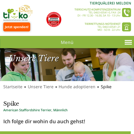
TIERQUÄLEREI MELDEN
TIERSCHUTZ-KOMPETENZZENTRUM
TEL 0463 43541-0, FAX -24
DI - FR 12.30 - 16:30, SA 10 - 13 Uhr
TIERRETTUNGS-NOTDIENST
Jetzt spenden!
TEL 0463 43541-21
MO - SO 8 - 22 Uhr
Menü
Unsere Tiere
Startseite
Unsere Tiere
Hunde adoptieren
Spike
●
●
●
Unsere Tiere_Slider 350 © Tine Steinthaler
Spike
American Staffordshire Terrier, Männlich
Ich folge dir wohin du auch gehst!