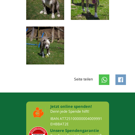
Seite teilen
Jetzt online spenden!
Denn jede Spende hilft!
IBAN AT725100000004009991
EHBBAT2E
Unsere Spendengarantie