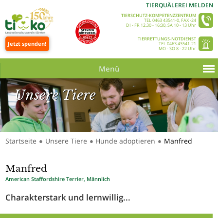
TIERQUÄLEREI MELDEN
TIERSCHUTZ-KOMPETENZZENTRUM
TEL 0463 43541-0, FAX -24
DI - FR 12.30 - 16:30, SA 10 - 13 Uhr
TIERRETTUNGS-NOTDIENST
Jetzt spenden!
TEL 0463 43541-21
MO - SO 8 - 22 Uhr
Menü
Unsere Tiere
Startseite
Unsere Tiere
Hunde adoptieren
Manfred
●
●
●
Unsere Tiere_Slider 350 © Tine Steinthaler
Manfred
American Staffordshire Terrier, Männlich
Charakterstark und lernwillig...