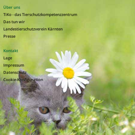
Über uns
TiKo - das Tierschutzkompetenzzentrum
Das tun wir
Landestierschutzverein Kärnten
Presse
Kontakt
Lage
Impressum
Datenschutz
Cookie-Konfiguration