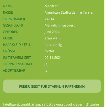
NAME
Manfred
RASSE
American Staffordshire Terrier
TIERNUMMER
24814
GESCHLECHT
Männlich, kastriert
GEBOREN
Juni 2014
FARBE
grau weiß
HAARKLEID / FELL
kurzhaarig
GRÖSSE
mittel
IM TIERHEIM SEIT
02.11.2021
TIERPATENSCHAFT
Ja
ADOPTIERBAR
Ja
FREIER GEIST FÜR STARKE/N PARTNER/IN
Intelligent, unabhängig, selbstbewusst und clever. Ich ziehe