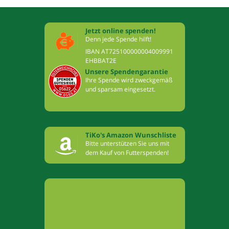
Jetzt online spenden!
Denn jede Spende hilft!
IBAN AT725100000004009991
EHBBAT2E
Unsere Spendengarantie
Ihre Spende wird zweckgemäß
und sparsam eingesetzt.
TiKo's Amazon Wunschliste
Bitte unterstützen Sie uns mit
dem Kauf von Futterspenden!