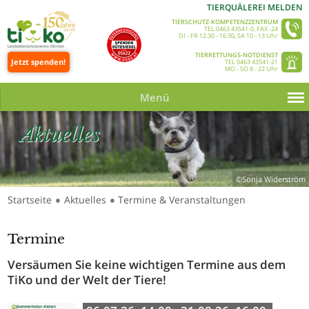
TIERQUÄLEREI MELDEN
TIERSCHUTZ-KOMPETENZZENTRUM
TEL 0463 43541-0, FAX -24
DI - FR 12.30 - 16:30, SA 10 - 13 Uhr
TIERRETTUNGS-NOTDIENST
Jetzt spenden!
TEL 0463 43541-21
MO - SO 8 - 22 Uhr
Menü
Aktuelles
©Sonja Widerström
Startseite
Aktuelles
Termine & Veranstaltungen
●
●
Termine
Versäumen Sie keine wichtigen Termine aus dem
TiKo und der Welt der Tiere!