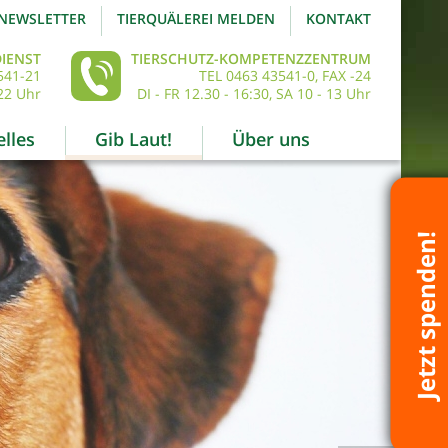
NEWSLETTER
TIERQUÄLEREI MELDEN
KONTAKT
IENST
TIERSCHUTZ-KOMPETENZZENTRUM
541-21
TEL 0463 43541-0, FAX -24
22 Uhr
DI - FR 12.30 - 16:30, SA 10 - 13 Uhr
lles
Gib Laut!
Über uns
Jetzt spenden!