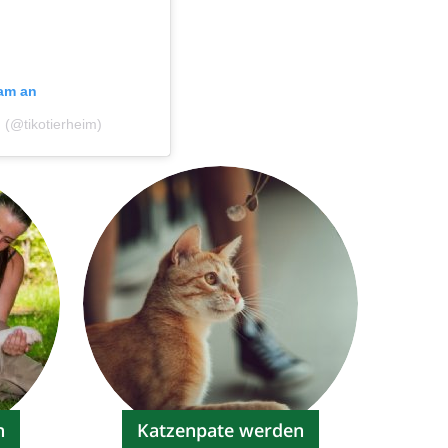
ram an
n (@tikotierheim)
n
Katzenpate werden