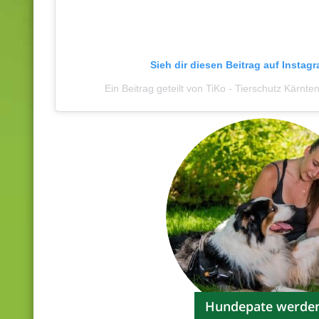
Sieh dir diesen Beitrag auf Instag
Ein Beitrag geteilt von TiKo - Tierschutz Kärnte
Hundepate werde