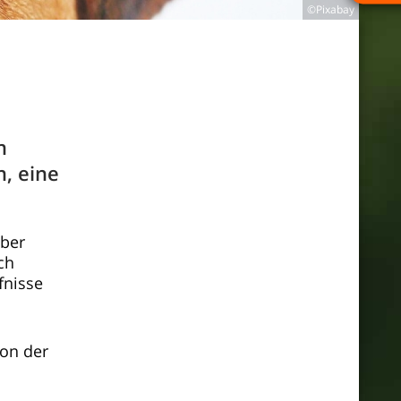
©Pixabay
h
, eine
aber
ch
fnisse
von der