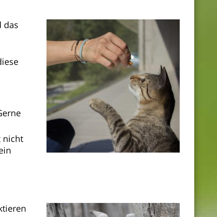
d das
diese
 Gerne
 nicht
ein
ktieren