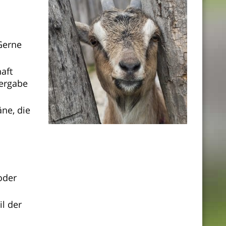
 Gerne
aft
Vergabe
ne, die
oder
il der