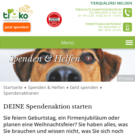
TIERQUÄLEREI MELDEN
TIERSCHUTZ-KOMPETENZZENTRUM
TEL 0463 43541-0, FAX -24
DI - FR 12.30 - 16:30, SA 10 - 13 Uhr
TIERRETTUNGS-NOTDIENST
Jetzt spenden!
TEL 0463 43541-21
MO - SO 8 - 22 Uhr
Menü
Spenden & Helfen
©Pixabay
Startseite
Spenden & Helfen
Geld spenden
●
●
●
Spendenaktionen
DEINE Spendenaktion starten
Sie feiern Geburtstag, ein Firmenjubiläum oder
planen eine Weihnachtsfeier? Sie haben alles, was
Sie brauchen und wissen nicht, was Sie sich noch