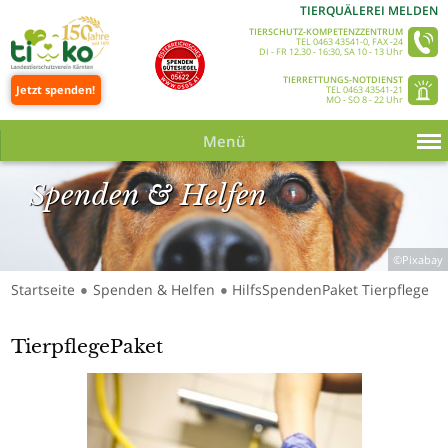
TIERQUÄLEREI MELDEN
TIERSCHUTZ-KOMPETENZZENTRUM
TEL 0463 43541-0, FAX -24
DI - FR 12.30 - 16:30, SA 10 - 13 Uhr
TIERRETTUNGS-NOTDIENST
Jetzt spenden!
TEL 0463 43541-21
MO - SO 8 - 22 Uhr
Menü
Spenden & Helfen
©Pixabay
Startseite
Spenden & Helfen
HilfsSpendenPaket Tierpflege
●
●
TierpflegePaket