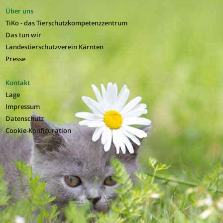
Über uns
TiKo - das Tierschutzkompetenzzentrum
Das tun wir
Landestierschutzverein Kärnten
Presse
Kontakt
Lage
Impressum
Datenschutz
Cookie-Konfiguration