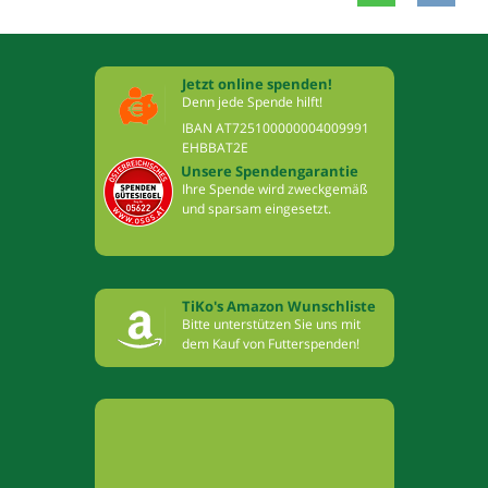
Jetzt online spenden!
Denn jede Spende hilft!
IBAN AT725100000004009991
EHBBAT2E
Unsere Spendengarantie
Ihre Spende wird zweckgemäß
und sparsam eingesetzt.
TiKo's Amazon Wunschliste
Bitte unterstützen Sie uns mit
dem Kauf von Futterspenden!