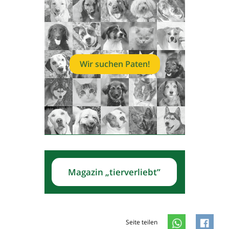
Wir suchen Paten!
Magazin „tierverliebt”
Seite teilen