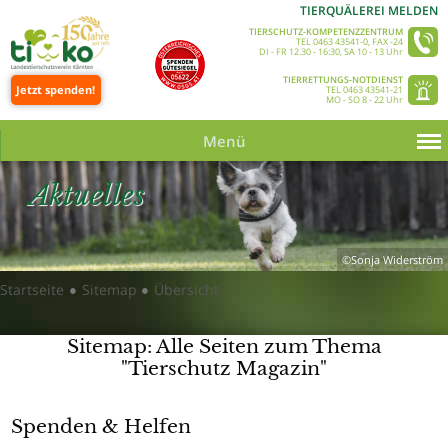
TIERQUÄLEREI MELDEN
TIERSCHUTZ-KOMPETENZZENTRUM
TEL 0463 43541-0, FAX -24
DI - FR 12.30 - 16:30, SA 10 - 13 Uhr
TIERRETTUNGS-NOTDIENST
Jetzt spenden!
TEL 0463 43541-21
MO - SO 8 - 22 Uhr
Menü
Aktuelles
©Sonja Widerström
Startseite
Sitemap
Übersicht
●
●
Sitemap: Alle Seiten zum Thema
"Tierschutz Magazin"
Spenden & Helfen