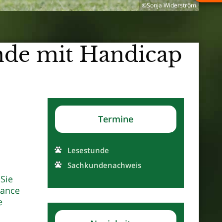
©Sonja Widerström
nde mit Handicap
Termine
Lesestunde
Sachkundenachweis
 Sie
hance
e