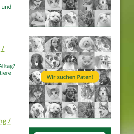
h und
 /
Alltag?
tiere
Wir suchen Paten!
ng /