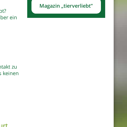
Magazin „tierverliebt”
bt?
ber ein
ntakt zu
s keinen
urt