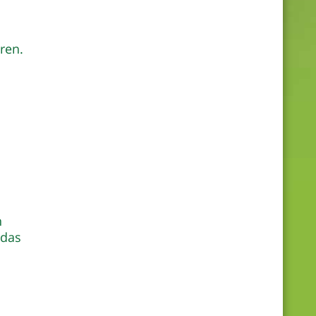
ren.
n
 das