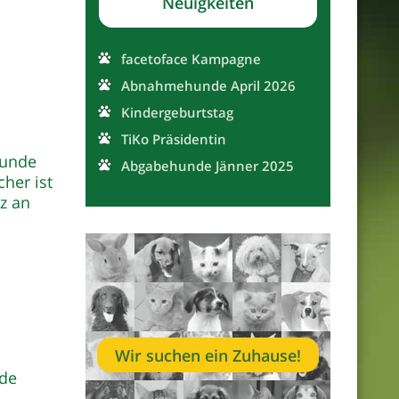
Neuigkeiten
facetoface Kampagne
Abnahmehunde April 2026
Kindergeburtstag
TiKo Präsidentin
Hunde
Abgabehunde Jänner 2025
her ist
z an
Wir suchen ein Zuhause!
nde