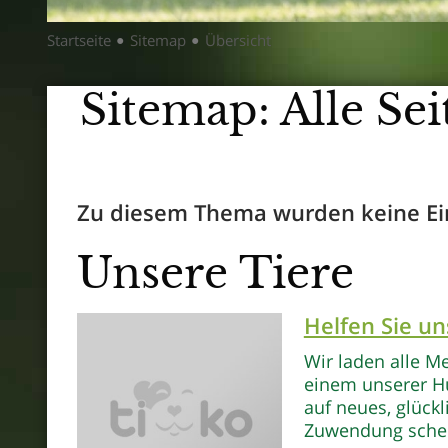
Startseite
Sitemap
Übersicht
●
●
Sitemap: Alle S
Zu diesem Thema wurden keine Ei
Unsere Tiere
Helfen Sie un
Wir laden alle Me
einem unserer Hu
auf neues, glückl
Zuwendung sche