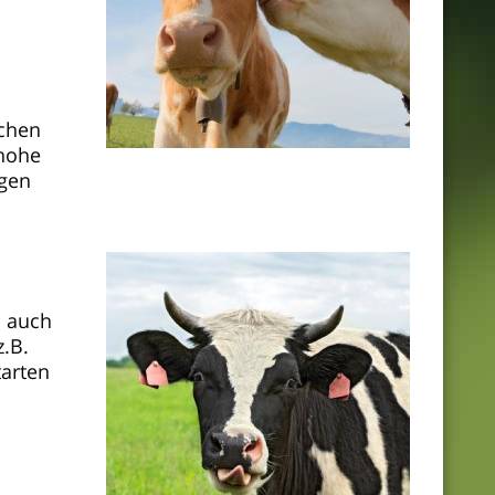
echen
 hohe
ugen
n auch
.B.
tarten