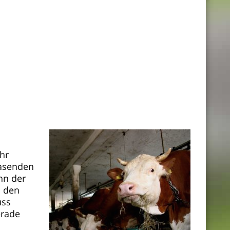
ehr
rasenden
nn der
s den
uss
erade
n