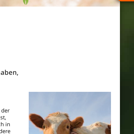
haben,
 der
st,
h in
dere