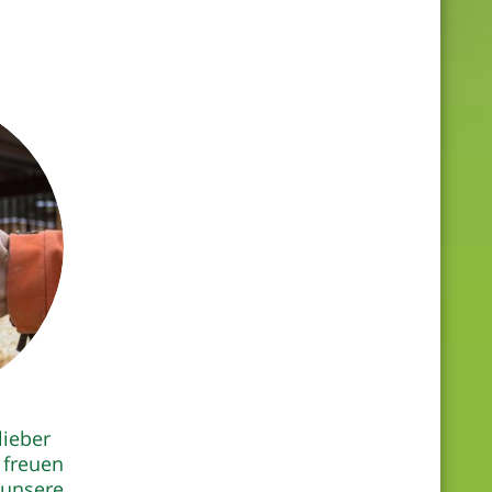
lieber
 freuen
 unsere