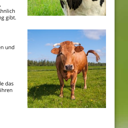
,
Ähnlich
g gibt.
en und
de das
 ihren