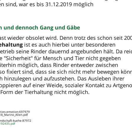
 sind, war es bis 31.12.2019 möglich
en und dennoch Gang und Gäbe
st wieder obsolet wird. Denn trotz des schon seit 2005
ehaltung
ist es auch hierbei unter besonderen
etrieb seine Rinder dauernd angebunden hält. Da rei
ie "Sicherheit" für Mensch und Tier nicht gegeben
terhin möglich, dass Rinder entweder zwischen
so fixiert sind, dass sie sich nicht mehr bewegen kön
ch hinzulegen und aufzustehen.
Das Ausleben ihrer
ppieren auf einer Weide, sozialer Kontakt zu Artgen
r Form der Tierhaltung nicht möglich.
ities-emotion-697979
4)_Marino_Allen.pdf
eundschaft-kuehe-87972
192435.pdf