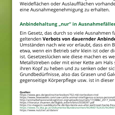
Weideflächen oder Auslaufflächen vorhanden
eine Ausnahmegenehmigung zu erhalten.
Anbindehaltung „nur“ in Ausnahmefäll
Ein Gesetz, das durch so viele Ausnahmen fa
geltenden
Verbots von dauernder Anbind
Umständen nach wie vor erlaubt, dass ein B
etwa, wenn ein Betrieb sehr klein ist oder d
ist.
Gesetzeslücken wie diese machen es wei
Metallstreben oder mit einer Kette am Hals 
ihren Kopf zu heben und zu senken oder si
Grundbedürfnisse, also das Grasen und Galo
gegenseitige Körperpflege usw. ist in diese
Quellen:
https://www.geo.de/geolino/tierlexikon/702-rtkl-tierlexikon-rind
https://www.newsweek.com/cow-cattle-animal-intelligence-science-personal
http://animalbehaviorandcognition.org/uploads/journals/17/AB&C_2017_Vol4(
https://literatur.thuenen.de/digbib_extern/bitv/zi038397.pdf
https://sz-magazin.sueddeutsche.de/das-beste-aus-aller-welt/axel-hacke-fr
https://www.ris.bka.gv.at/Dokumente/Bundesnormen/NOR40192435/NOR40
https://www.nutztier.at/daten/