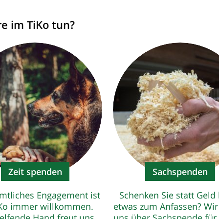
re im TiKo tun?
Zeit spenden
Sachspenden
mtliches Engagement ist
Schenken Sie statt Geld 
Ko immer willkommen.
etwas zum Anfassen? Wir
elfende Hand freut uns,
uns über Sachspende für