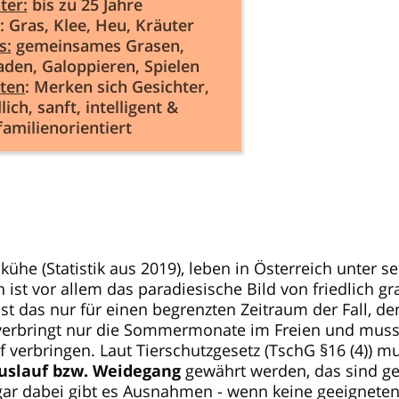
ter:
bis zu 25 Jahre
:
Gras, Klee, Heu, Kräuter
s:
gemeinsames Grasen,
den, Galoppieren, Spielen
ften
:
Merken sich Gesichter,
ich, sanft, intelligent &
familienorientiert
ühe (Statistik aus 2019), leben in Österreich unter s
ist vor allem das paradiesische Bild von friedlich g
st das nur für einen begrenzten Zeitraum der Fall, de
r verbringt nur die Sommermonate im Freien und mus
f verbringen. Laut Tierschutzgesetz (TschG §16 (4)) m
Auslauf bzw. Weidegang
gewährt werden, das sind g
gar dabei gibt es Ausnahmen - wenn keine geeignete