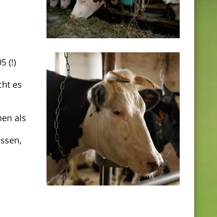
 (!)
cht es
nen als
ossen,