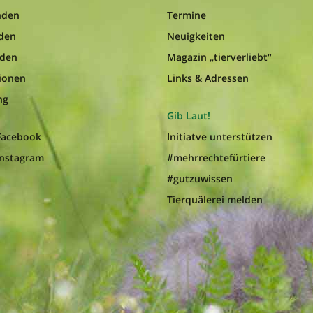
nden
Termine
nden
Neuigkeiten
nden
Magazin „tierverliebt“
ionen
Links & Adressen
ng
Gib Laut!
 Facebook
Initiatve unterstützen
Instagram
#mehrrechtefürtiere
#gutzuwissen
Tierquälerei melden