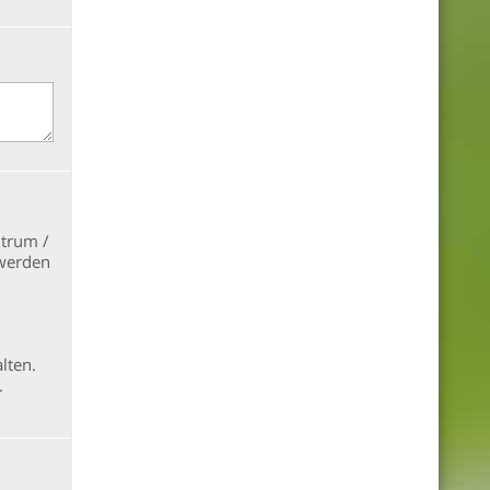
ntrum /
werden
lten.
.