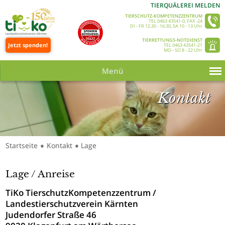
TIERQUÄLEREI MELDEN
TIERSCHUTZ-KOMPETENZZENTRUM
TEL 0463 43541-0, FAX -24
DI - FR 12.30 - 16:30, SA 10 - 13 Uhr
TIERRETTUNGS-NOTDIENST
Jetzt spenden!
TEL 0463 43541-21
MO - SO 8 - 22 Uhr
Menü
Kontakt
Startseite
Kontakt
Lage
●
●
Lage / Anreise
TiKo TierschutzKompetenzzentrum /
Landestierschutzverein Kärnten
Judendorfer Straße 46