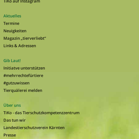
TiKo auf Instagram
Aktuelles
Termine
Neuigkeiten
Magazin „tierverliebt“
Links & Adressen
Gib Laut!
Initiatve unterstützen
#mehrrechtefürtiere
#gutzuwissen
Tierquälerei melden
Über uns
TiKo - das Tierschutzkompetenzzentrum
Das tun wir
Landestierschutzverein Kärnten
Presse