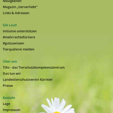
Neuigkeiten
Magazin „tierverliebt“
Links & Adressen
Gib Laut!
Initiatve unterstützen
#mehrrechtefürtiere
#gutzuwissen
Tierquälerei melden
Über uns
TiKo - das Tierschutzkompetenzzentrum
Das tun wir
Landestierschutzverein Kärnten
Presse
Kontakt
Lage
Impressum