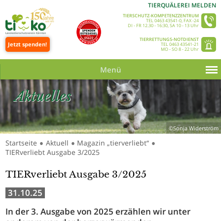
TIERQUÄLEREI MELDEN
TIERSCHUTZ-KOMPETENZZENTRUM
TEL 0463 43541-0, FAX -24
DI - FR 12.30 - 16:30, SA 10 - 13 Uhr
TIERRETTUNGS-NOTDIENST
Jetzt spenden!
TEL 0463 43541-21
MO - SO 8 - 22 Uhr
Menü
Aktuelles
©Sonja Widerström
Startseite
Aktuell
Magazin „tierverliebt“
●
●
●
TIERverliebt Ausgabe 3/2025
TIERverliebt Ausgabe 3/2025
31.10.25
In der 3. Ausgabe von 2025 erzählen wir unter