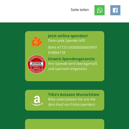
Seite teilen
Jetzt online spenden!
Denn jede Spende hilft!
IBAN AT725100000004009991
EHBBAT2E
Unsere Spendengarantie
Ihre Spende wird zweckgemäß
und sparsam eingesetzt.
TiKo's Amazon Wunschliste
Bitte unterstützen Sie uns mit
dem Kauf von Futterspenden!