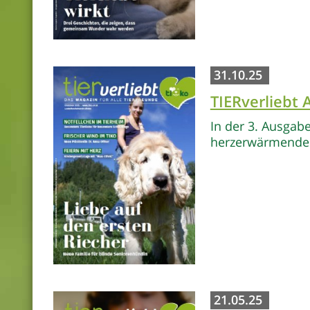
31.10.25
TIERverliebt
In der 3. Ausgab
herzerwärmenden
21.05.25