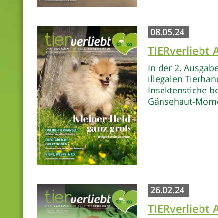
08.05.24
TIERverliebt
In der 2. Ausgab
illegalen Tierha
Insektenstiche b
Gänsehaut-Momen
26.02.24
TIERverliebt