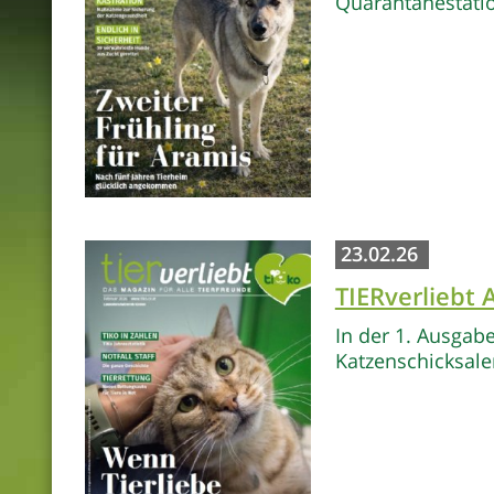
Quarantänestati
23.02.26
TIERverliebt
In der 1. Ausgab
Katzenschicksale