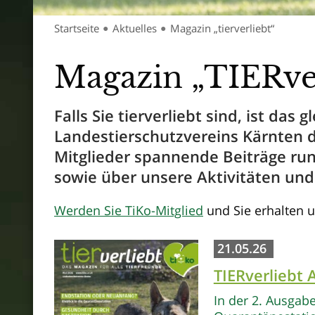
Startseite
Aktuelles
Magazin „tierverliebt“
●
●
Magazin „TIERver
Falls Sie tierverliebt sind, ist da
Landestierschutzvereins Kärnten da
Mitglieder spannende Beiträge ru
sowie über unsere Aktivitäten un
Werden Sie TiKo-Mitglied
und Sie erhalten u
21.05.26
TIERverliebt
In der 2. Ausgab