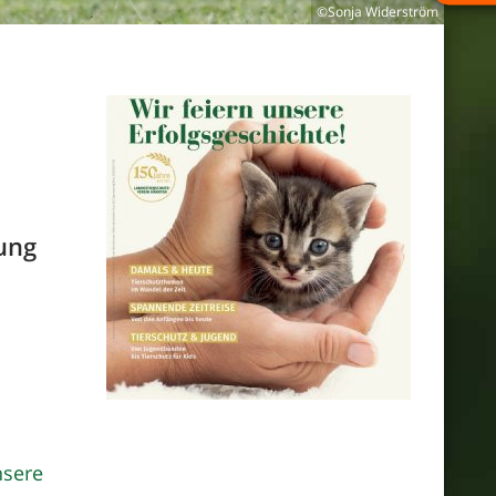
©Sonja Widerström
ung
nsere