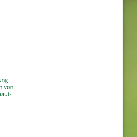
gung
n von
haut-