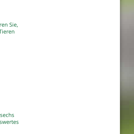
en Sie,
Tieren
 sechs
swertes